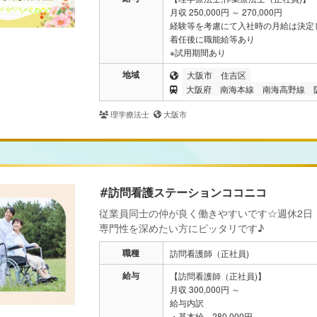
月収 250,000円 ～ 270,000円
経験等を考慮にて入社時の月給は決定
着任後に職能給等あり
※試用期間あり
地域
大阪市
住吉区
大阪府
南海本線
南海高野線
理学療法士
大阪市
#訪問看護ステーションココニコ
従業員同士の仲が良く働きやすいです☆週休2日
専門性を深めたい方にピッタリです♪
職種
訪問看護師（正社員)
給与
【訪問看護師（正社員)】
月収 300,000円 ～
給与内訳
・基本給 280,000円