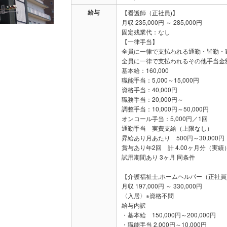
給与
【看護師（正社員)】
月収 235,000円 ～ 285,000円
固定残業代：なし
【一律手当】
全員に一律で支払われる通勤・皆勤・
全員に一律で支払われるその他手当金
基本給：160,000
職能手当：5,000～15,000円
資格手当：40,000円
職務手当：20,000円～
調整手当：10,000円～50,000円
オンコール手当：5,000円／1回
通勤手当 実費支給（上限なし）
昇給あり月あたり 500円～30,000円
賞与あり年2回 計 4.00ヶ月分（実
試用期間あり 3ヶ月 同条件
【介護福祉士,ホームヘルパー（正社員
月収 197,000円 ～ 330,000円
〈入居〉※資格不問
給与内訳
・基本給 150,000円～200,000円
・職能手当 2,000円～10,000円