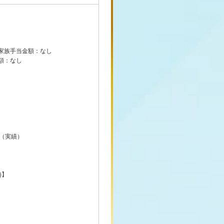
家族手当金額：なし
額：なし
 （実績）
績）
)】