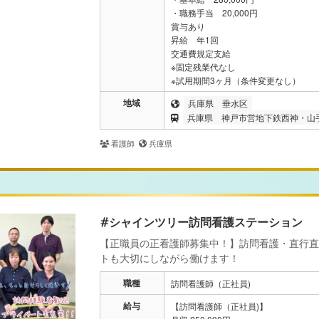
・職務手当 20,000円
賞与あり
昇給 年1回
交通費規定支給
※固定残業代なし
※試用期間3ヶ月（条件変更なし）
地域
兵庫県
垂水区
兵庫県
神戸市営地下鉄西神・山
看護師
兵庫県
#シャインツリー訪問看護ステーション
【正職員の正看護師募集中！】訪問看護・直行直
トも大切にしながら働けます！
職種
訪問看護師（正社員)
給与
【訪問看護師（正社員)】