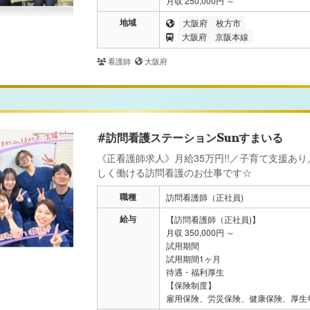
月収 250,000円 ～
地域
大阪府
枚方市
大阪府
京阪本線
看護師
大阪府
#訪問看護ステーションSunすまいる
《正看護師求人》月給35万円!!／子育て支援あり
しく働ける訪問看護のお仕事です☆
職種
訪問看護師（正社員)
給与
【訪問看護師（正社員)】
月収 350,000円 ～
試用期間
試用期間1ヶ月
待遇・福利厚生
【保険制度】
雇用保険、労災保険、健康保険、厚生