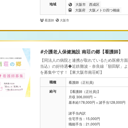
地域
大阪市
西成区
大阪府
大阪メトロ四つ橋線
看護師
大阪市
#介護老人保健施設 南荘の郷【看護師】
【同法人の病院と連携が取れているため医療方面
当込）の好待遇◆近鉄難波・奈良線「額田駅」より
を募集中です！【東大阪市南荘町】
職種
看護師（正社員)
給与
【看護師（正社員)】
月収 306,000円 ～
基本給178,000円 + 諸手当128,000円
諸手当内訳
住宅手当：15,000円
職能手当：21,000円