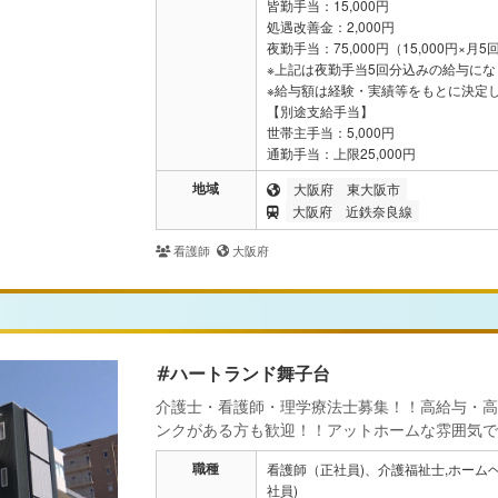
皆勤手当：15,000円
処遇改善金：2,000円
夜勤手当：75,000円（15,000円×月5
※上記は夜勤手当5回分込みの給与にな
※給与額は経験・実績等をもとに決定
【別途支給手当】
世帯主手当：5,000円
通勤手当：上限25,000円
地域
大阪府
東大阪市
大阪府
近鉄奈良線
看護師
大阪府
#ハートランド舞子台
介護士・看護師・理学療法士募集！！高給与・高
ンクがある方も歓迎！！アットホームな雰囲気で
職種
看護師（正社員)、介護福祉士,ホーム
社員)