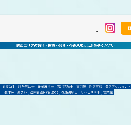
 in
/home/xs060772/mchworkneo.com/public_html/wp-conten
関西エリアの歯科・医療・保育・介護系求人はお任せください
看護助手
理学療法士
作業療法士
言語聴覚士
薬剤師
医療事務
美容アシスタン
師・整体師・鍼灸師
訪問看護師(管理者)
視能訓練士
リハビリ助手
営業職