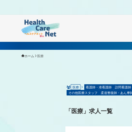
Warning
: Undefined array key "HTTP_ACCEPT_LANGUAGE"
ホーム
医療
医療
看護師・准看護師
訪問看護師
その他医療スタッフ
柔道整復師・あん摩
「医療」求人一覧