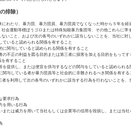
の排除）
将来にわたり、暴力団、暴力団員、暴力団員でなくなった時から５年を経
、社会運動等標ぼうゴロまたは特殊知能暴力集団等、その他これらに準
しないこと、および次の各号のいずれかに該当しないことを、当社に対
配していると認められる関係を有すること
質的に関与していると認められる関係を有すること
三者の不正の利益を図る目的または第三者に損害を加える目的をもって
係を有すること
金等を提供し、または便宜を供与するなどの関与をしていると認められる
的に関与している者が暴力団員等と社会的に非難されるべき関係を有する
第三者を利用して次の各号のいずれかに該当する行為を行わないことを、
当な要求行為
暴力を用いる行為
用いまたは威力を用いて当社もしくは企業等の信用を毀損し、または当
為