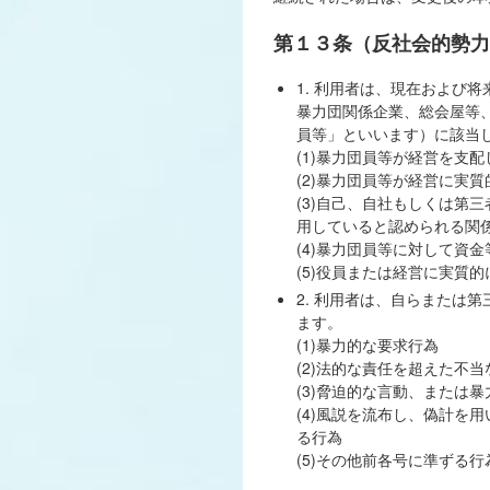
第１３条（反社会的勢力
1. 利用者は、現在および
暴力団関係企業、総会屋等
員等」といいます）に該当
(1)暴力団員等が経営を支
(2)暴力団員等が経営に実
(3)自己、自社もしくは第
用していると認められる関
(4)暴力団員等に対して資
(5)役員または経営に実質
2. 利用者は、自らまたは
ます。
(1)暴力的な要求行為
(2)法的な責任を超えた不
(3)脅迫的な言動、または
(4)風説を流布し、偽計を
る行為
(5)その他前各号に準ずる行