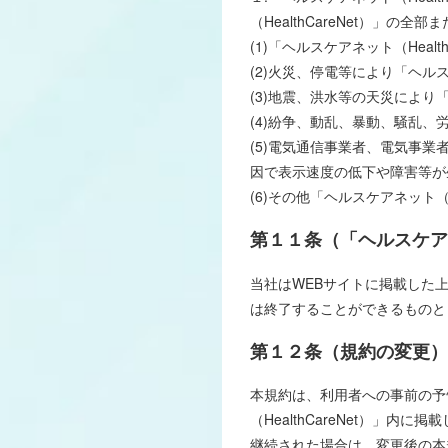
（HealthCareNet）」
(1)「ヘルスケアネット（Hea
(2)火災、停電等により「ヘルス
(3)地震、洪水等の天災により「
(4)紛争、動乱、暴動、騒乱、労
(5)電気通信事業者、電気事
因で表示速度の低下や障害等が
(6)その他「ヘルスケアネット（
第１１条（「ヘルスケアネッ
当社はWEBサイトに掲載した上
は終了することができるものと
第１２条（規約の変更）
本規約は、利用者への事前の予
（HealthCareNet）」内
継続された場合は、変更後の本