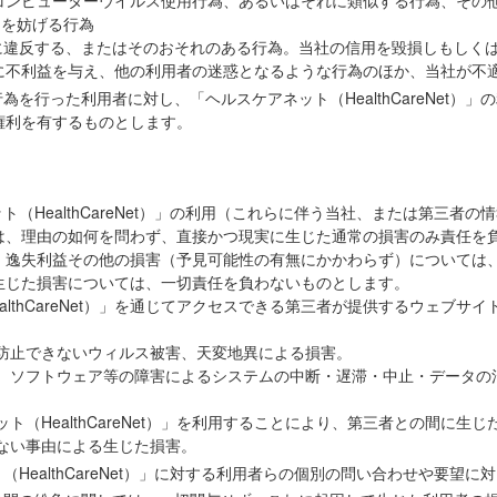
コンピューターウイルス使用行為、あるいはそれに類似する行為、その
の運用を妨げる行為
約に違反する、またはそのおそれのある行為。当社の信用を毀損しもしく
に不利益を与え、他の利用者の迷惑となるような行為のほか、当社が不
為を行った利用者に対し、「ヘルスケアネット（HealthCareNet）
権利を有するものとします。
ト（HealthCareNet）」の利用（これらに伴う当社、または第三者
は、理由の如何を問わず、直接かつ現実に生じた通常の損害のみ責任を
、逸失利益その他の損害（予見可能性の有無にかかわらず）については
生じた損害については、一切責任を負わないものとします。
ealthCareNet）」を通じてアクセスできる第三者が提供するウェブ
は防止できないウィルス被害、天変地異による損害。
タ、ソフトウェア等の障害によるシステムの中断・遅滞・中止・データ
ット（HealthCareNet）」を利用することにより、第三者との間に生じ
らない事由による生じた損害。
（HealthCareNet）」に対する利用者らの個別の問い合わせや要望