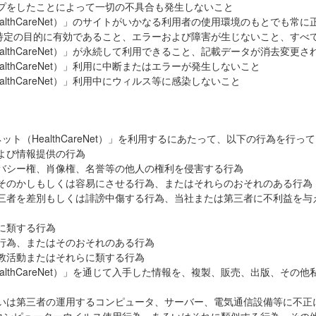
ップをしたことによって一切の不具合も発生しないこと
ealthCareNet）」のサイトがいかなる利用者の使用環境のもとでも
特定の目的に有効であること、エラーおよび障害が生じないこと、すべ
ealthCareNet）」が永続して利用できること、記載データが消去変更
althCareNet）」利用に中断またはエラーが発生しないこと
althCareNet）」利用中にウィルス等に感染しないこと
ット（HealthCareNet）」を利用するにあたって、以下の行為を行
および情報提供の行為
イバシー権、肖像権、名誉等の他人の権利を侵害する行為
そそのかしもしくは容易にさせる行為、またはそれらのおそれのある行為
第三者を差別もしくは誹謗中傷する行為、当社または第三者に不利益を
れに類する行為
る行為、またはそのおそれのある行為
宗教活動またはそれらに類する行為
ealthCareNet）」を通じて入手した情報を、複製、販売、出版、そ
るいは第三者の運用するコンピュータ、サーバー、電気通信設備等に不