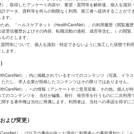
歴）、取得したアンケート内容や、要望・質問等を解析後、個人を識別
統計データ、資料等を何らの制限なく利用、第三者へ提供することがで
します。
ため、「ヘルスケアネット（HealthCareNet）」の利用履歴（閲覧
の送受信履歴およびその内容、転職活動の過程、成否等含む。）の閲覧
るものとします。
けた質問等について、個人を識別・特定できないように加工した状態で利
とします。
）
althCareNet）」内に掲載されているすべてのコンテンツ（写真、イ
。ただし、求人企業が投稿したコンテンツはその限りではありません。
althCareNet）」への情報（アンケートやご意見収集、その他。個人
べてのコンテンツを、当社が編集、発行、発売等を行うものに二次利用
に関する著作権は当社に帰属します。利用者は、当社への承認を得ずに
および変更）
thCareNet）」は以下の事由が生じた場合に利用者への事前通知なく「