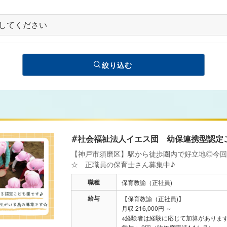
絞り込む
#社会福祉法人イエス団 幼保連携型認定
【神戸市須磨区】駅から徒歩圏内で好立地◎今回
☆ 正職員の保育士さん募集中♪
職種
保育教諭（正社員)
給与
【保育教諭（正社員)】
月収 216,000円 ～
※経験者は経験に応じて加算がありま