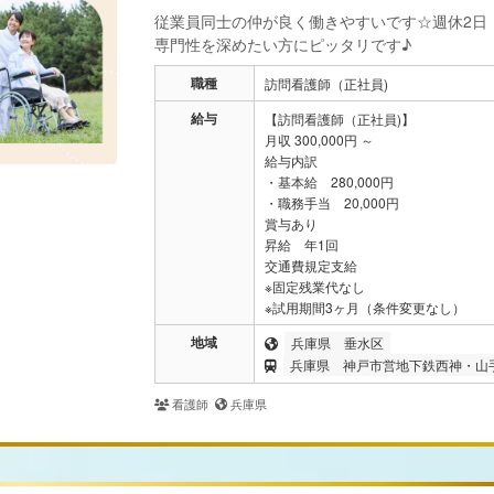
従業員同士の仲が良く働きやすいです☆週休2日
専門性を深めたい方にピッタリです♪
職種
訪問看護師（正社員)
給与
【訪問看護師（正社員)】
月収 300,000円 ～
給与内訳
・基本給 280,000円
・職務手当 20,000円
賞与あり
昇給 年1回
交通費規定支給
※固定残業代なし
※試用期間3ヶ月（条件変更なし）
地域
兵庫県
垂水区
兵庫県
神戸市営地下鉄西神・山
看護師
兵庫県