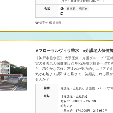
(放デイ経験者は時給1,280円～)
地域
兵庫県
明石市
保育士
兵庫県
#フローラルヴィラ垂水 ※介護老人保健
【神戸市垂水区】 大手医療・介護グループ「正
実の介護老人保健施設◎ 明石海峡大橋を一望で
と、穏やかな気候に恵まれた魅力的なエリアです
気が心地よく調和する垂水で、笑顔あふれる温か
せんか？
職種
介護職（正社員)、介護職（パート/アル
給与
【介護職（正社員)】
月収 215,000円 ～ 266,980円
給与内訳
・基本給 174,000円～215,980円