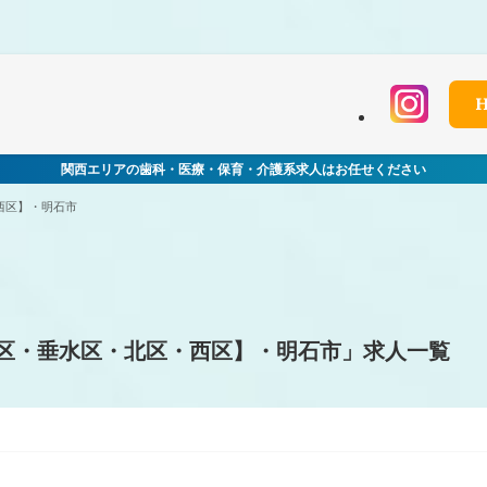
 in
/home/xs060772/mchworkneo.com/public_html/wp-conten
関西エリアの歯科・医療・保育・介護系求人はお任せください
西区】・明石市
区・垂水区・北区・西区】・明石市」求人一覧