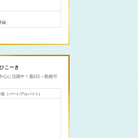
手線
ひこーき
を中心に活躍中！週2日～勤務可
員（パート/アルバイト)