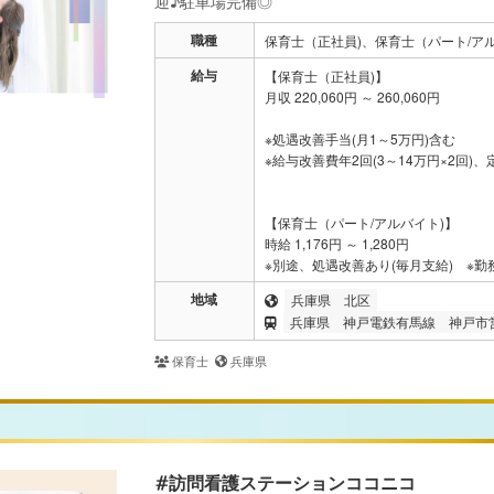
迎♪駐車場完備◎
職種
保育士（正社員)、保育士（パート/アル
給与
【保育士（正社員)】
月収 220,060円 ～ 260,060円
※処遇改善手当(月1～5万円)含む
※給与改善費年2回(3～14万円×2回
【保育士（パート/アルバイト)】
時給 1,176円 ～ 1,280円
※別途、処遇改善あり(毎月支給) ※勤
地域
兵庫県
北区
兵庫県
神戸電鉄有馬線
神戸市
保育士
兵庫県
#訪問看護ステーションココニコ