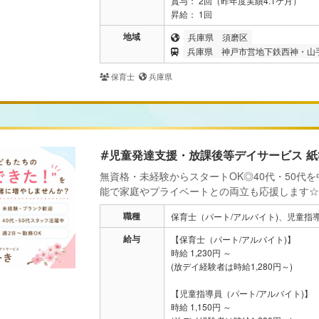
賞与： 2回（昨年度実績4.1ケ月）
昇給： 1回
地域
兵庫県
須磨区
兵庫県
神戸市営地下鉄西神・山
保育士
兵庫県
#児童発達支援・放課後等デイサービス 紙
無資格・未経験からスタートOK◎40代・50代
能で家庭やプライベートとの両立も応援します☆
職種
保育士（パート/アルバイト)、児童指導
給与
【保育士（パート/アルバイト)】
時給 1,230円 ～
(放デイ経験者は時給1,280円～)
【児童指導員（パート/アルバイト)】
時給 1,150円 ～