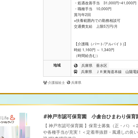
・処遇改善手当 31,000円~41,000円
・職種手当 10,000円
賞与年2回
※扶養範囲内での勤務相談可
交通費支給 上限5万円/月
【介護職（パート/アルバイト)】
時給 1,160円 ～ 1,340円
（時間給含む）
地域
兵庫県
垂水区
兵庫県
ＪＲ東海道本線
山陽電
介護福祉士
兵庫県
#神戸市認可保育園 小倉台ひまわり保育
【 神戸市認可保育園 】保育士募集（正・パ）＜
や各種手当が充実！＜定着率抜群・風通しの良い