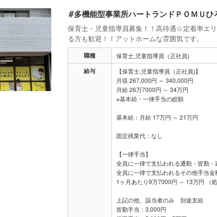
#多機能型事業所ハートランドＰＯＭＵひ
保育士・児童指導員募集！！高待遇☆定着率エリ
る方も歓迎！！アットホームな雰囲気です。
職種
保育士,児童指導員（正社員)
給与
【保育士,児童指導員（正社員)】
月収 267,000円 ～ 340,000円
月給 26万7000円 ～ 34万円
※基本給・一律手当の総額
基本給：月給 17万円 ～ 21万円
固定残業代：なし
【一律手当】
全員に一律で支払われる通勤・皆勤・
全員に一律で支払われるその他手当金
1ヶ月あたり9万7000円 ～ 13万円 
上記の他、該当者のみ 別途支給
皆勤手当：3,000円