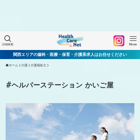
Warning
: Undefined array key "HTTP_ACCEPT_LANGUAGE"
in
/home/xs060772/mchworkneo.com/public_html/wp-
content/themes/healthcarenet/functions.php
on line
2022
詳細検索
Menu
関西エリアの歯科・医療・保育・介護系求人はお任せください
ホーム
介護
介護福祉士
#ヘルパーステーション かいご屋