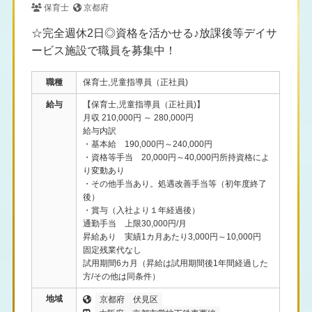
保育士
京都府
☆完全週休2日◎資格を活かせる♪放課後等デイサ
ービス施設で職員を募集中！
職種
保育士,児童指導員（正社員)
給与
【保育士,児童指導員（正社員)】
月収 210,000円 ～ 280,000円
給与内訳
・基本給 190,000円～240,000円
・資格等手当 20,000円～40,000円所持資格によ
り変動あり
・その他手当あり。処遇改善手当等（初年度終了
後）
・賞与（入社より１年経過後）
通勤手当 上限30,000円/月
昇給あり 実績1カ月あたり3,000円～10,000円
固定残業代なし
試用期間6カ月（昇給は試用期間後1年間経過した
方/その他は同条件）
地域
京都府
伏見区