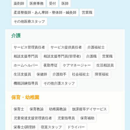
薬剤師
医療事務
受付
医師
柔道整復師・あん摩師・整体師・鍼灸師
営業職
その他医療スタッフ
介護
サービス管理責任者
サービス提供責任者
介護福祉士
相談支援専門員
相談支援専門員(管理者)
介護職
営業職
ホームヘルパー
夜勤専従
ケアマネージャー
生活相談員
生活支援員
保健師
介護助手
社会福祉士
障害福祉
機能訓練指導員
その他介護スタッフ
保育・幼稚園
保育士
保育教諭
幼稚園教諭
放課後等デイサービス
児童発達支援管理責任者
児童指導員
保育補助
栄養士/調理師
宿直スタッフ
ドライバー