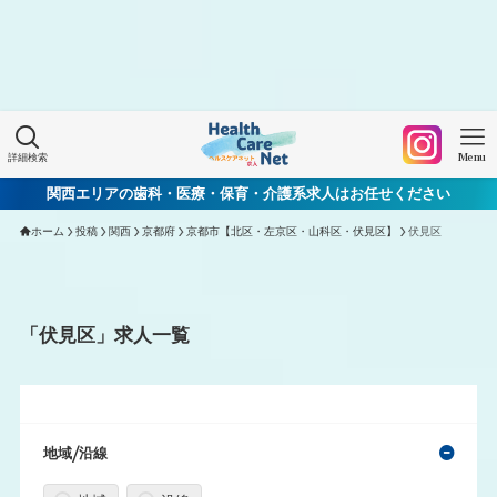
Warning
: Undefined array key "HTTP_ACCEPT_LANGUAGE"
in
/home/xs060772/mchworkneo.com/public_html/wp-
content/themes/healthcarenet/functions.php
on line
2022
詳細検索
Menu
関西エリアの歯科・医療・保育・介護系求人はお任せください
ホーム
投稿
関西
京都府
京都市【北区・左京区・山科区・伏見区】
伏見区
「伏見区」求人一覧
地域/沿線