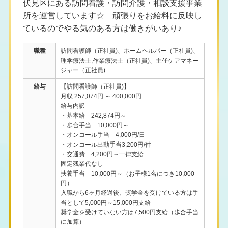
伏見区にある訪問看護・訪問介護・相談支援事業
所を運営しています☆ 頑張りをお給料に反映し
ているのでやる気のある方は働きがいあり♪
職種
訪問看護師（正社員)、ホームヘルパー（正社員)、
理学療法士,作業療法士（正社員)、主任ケアマネー
ジャー（正社員)
給与
【訪問看護師（正社員)】
月収 257,074円 ～ 400,000円
給与内訳
・基本給 242,874円～
・歩合手当 10,000円～
・オンコール手当 4,000円/日
・オンコール出動手当3,200円/件
・交通費 4,200円～一律支給
固定残業代なし
扶養手当 10,000円～（お子様1名につき10,000
円）
入職から6ヶ月経過後、奨学金を受けている方は手
当として5,000円～15,000円支給
奨学金を受けていない方は7,500円支給（歩合手当
に加算）