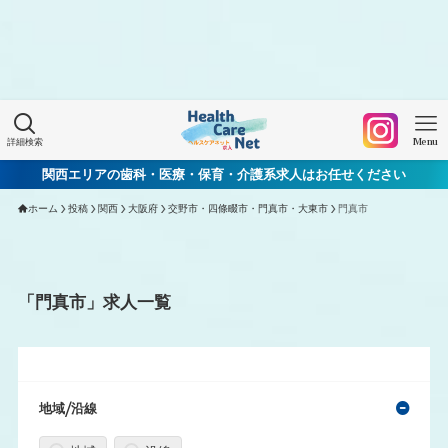
Warning
: Undefined array key "HTTP_ACCEPT_LANGUAGE"
in
/home/xs060772/mchworkneo.com/public_html/wp-
content/themes/healthcarenet/functions.php
on line
2022
詳細検索
Menu
関西エリアの歯科・医療・保育・介護系求人はお任せください
ホーム
投稿
関西
大阪府
交野市・四條畷市・門真市・大東市
門真市
「門真市」求人一覧
地域/沿線