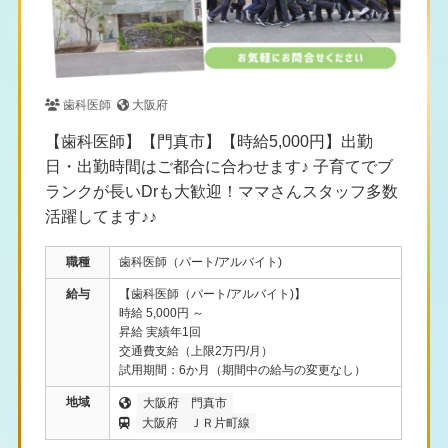
歯科医師
大阪府
【歯科医師】【門真市】【時給5,000円】出勤
日・出勤時間はご都合に合わせます♪ 子育てでブ
ランクが長いDrも大歓迎！ママさんスタッフ多数
活躍してます♪♪
職種
歯科医師（パート/アルバイト)
給与
【歯科医師（パート/アルバイト)】
時給 5,000円 ～
昇給 実績年1回
交通費支給（上限2万円/月）
試用期間：6か月（期間中の給与の変更なし）
地域
大阪府
門真市
大阪府
ＪＲ片町線