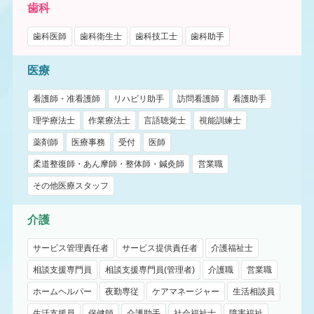
歯科
歯科医師
歯科衛生士
歯科技工士
歯科助手
医療
看護師・准看護師
リハビリ助手
訪問看護師
看護助手
理学療法士
作業療法士
言語聴覚士
視能訓練士
薬剤師
医療事務
受付
医師
柔道整復師・あん摩師・整体師・鍼灸師
営業職
その他医療スタッフ
介護
サービス管理責任者
サービス提供責任者
介護福祉士
相談支援専門員
相談支援専門員(管理者)
介護職
営業職
ホームヘルパー
夜勤専従
ケアマネージャー
生活相談員
生活支援員
保健師
介護助手
社会福祉士
障害福祉