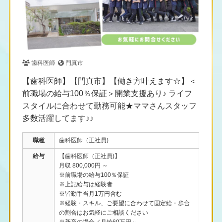
歯科医師
門真市
【歯科医師】【門真市】【働き方叶えます☆】＜
前職場の給与100％保証＞開業支援あり♪ ライフ
スタイルに合わせて勤務可能★ママさんスタッフ
多数活躍してます♪♪
職種
歯科医師（正社員)
給与
【歯科医師（正社員)】
月収 800,000円 ～
※前職場の給与100％保証
※上記給与は経験者
※皆勤手当月1万円含む
※経験・スキル、ご要望に合わせて固定給・歩合
の割合はお気軽にご相談ください