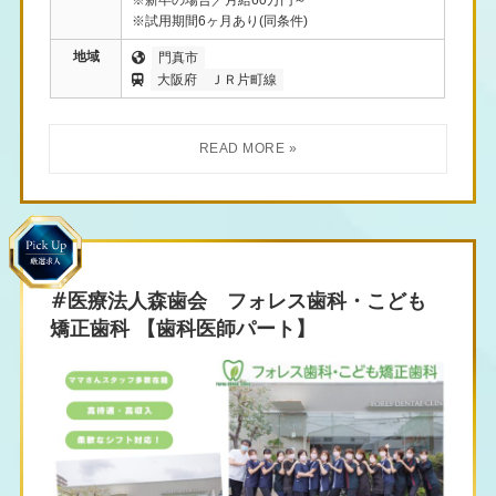
※新卒の場合／月給60万円～
※試用期間6ヶ月あり(同条件)
地域
門真市
大阪府
ＪＲ片町線
#医療法人森歯会 フォレス歯科・こども
矯正歯科 【歯科医師パート】