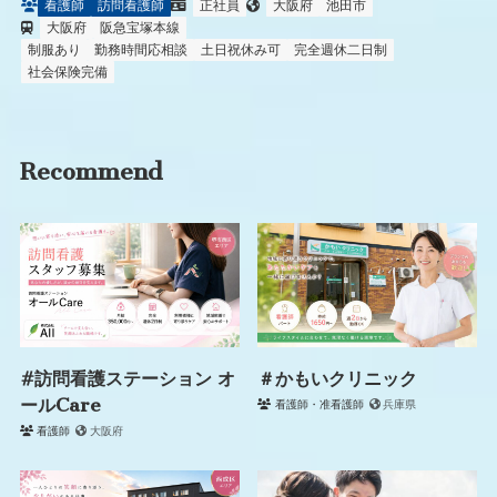
看護師
訪問看護師
正社員
大阪府
池田市
大阪府
阪急宝塚本線
制服あり
勤務時間応相談
土日祝休み可
完全週休二日制
社会保険完備
Recommend
#訪問看護ステーション オ
＃かもいクリニック
ールCare
看護師・准看護師
兵庫県
看護師
大阪府