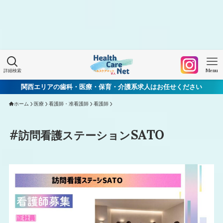
Warning
: Undefined array key "HTTP_ACCEPT_LANGUAGE"
in
/home/xs060772/mchworkneo.com/public_html/wp-
content/themes/healthcarenet/functions.php
on line
2022
詳細検索
Menu
関西エリアの歯科・医療・保育・介護系求人はお任せください
ホーム
医療
看護師・准看護師
看護師
#訪問看護ステーションSATO