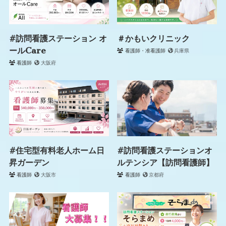
#訪問看護ステーション オ
＃かもいクリニック
ールCare
看護師・准看護師
兵庫県
看護師
大阪府
#住宅型有料老人ホーム日
#訪問看護ステーションオ
昇ガーデン
ルテンシア【訪問看護師】
看護師
大阪市
看護師
京都府