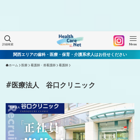
Warning
: Undefined array key "HTTP_ACCEPT_LANGUAGE"
in
/home/xs060772/mchworkneo.com/public_html/wp-
content/themes/healthcarenet/functions.php
on line
2022
詳細検索
Menu
関西エリアの歯科・医療・保育・介護系求人はお任せください
ホーム
医療
看護師・准看護師
看護師
#医療法人 谷口クリニック