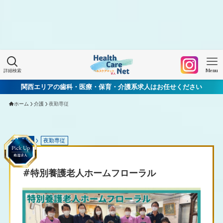
Warning
: Undefined array key "HTTP_ACCEPT_LANGUAGE"
in
/home/xs060772/mchworkneo.com/public_html/wp-
content/themes/healthcarenet/functions.php
on line
2022
詳細検索
Menu
関西エリアの歯科・医療・保育・介護系求人はお任せください
ホーム
介護
夜勤専従
介護
夜勤専従
#特別養護老人ホームフローラル