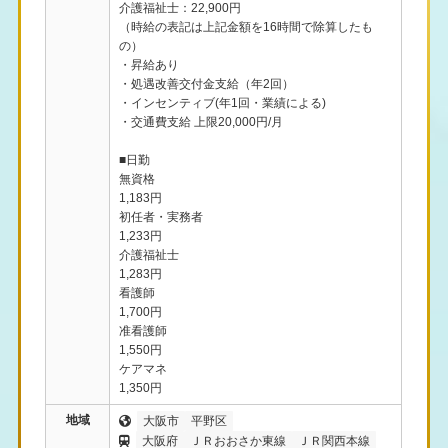
介護福祉士：22,900円
（時給の表記は上記金額を16時間で除算したも
の）
・昇給あり
・処遇改善交付金支給（年2回）
・インセンティブ(年1回・業績による)
・交通費支給 上限20,000円/月
■日勤
無資格
1,183円
初任者・実務者
1,233円
介護福祉士
1,283円
看護師
1,700円
准看護師
1,550円
ケアマネ
1,350円
地域
大阪市
平野区
大阪府
ＪＲおおさか東線
ＪＲ関西本線