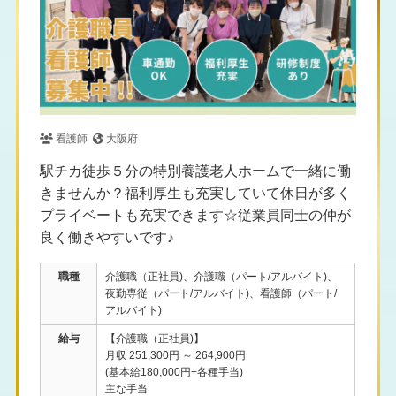
看護師
大阪府
駅チカ徒歩５分の特別養護老人ホームで一緒に働
きませんか？福利厚生も充実していて休日が多く
プライベートも充実できます☆従業員同士の仲が
良く働きやすいです♪
職種
介護職（正社員)、介護職（パート/アルバイト)、
夜勤専従（パート/アルバイト)、看護師（パート/
アルバイト)
給与
【介護職（正社員)】
月収 251,300円 ～ 264,900円
(基本給180,000円+各種手当)
主な手当