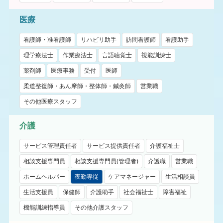
医療
看護師・准看護師
リハビリ助手
訪問看護師
看護助手
理学療法士
作業療法士
言語聴覚士
視能訓練士
薬剤師
医療事務
受付
医師
柔道整復師・あん摩師・整体師・鍼灸師
営業職
その他医療スタッフ
介護
サービス管理責任者
サービス提供責任者
介護福祉士
相談支援専門員
相談支援専門員(管理者)
介護職
営業職
ホームヘルパー
夜勤専従
ケアマネージャー
生活相談員
生活支援員
保健師
介護助手
社会福祉士
障害福祉
機能訓練指導員
その他介護スタッフ