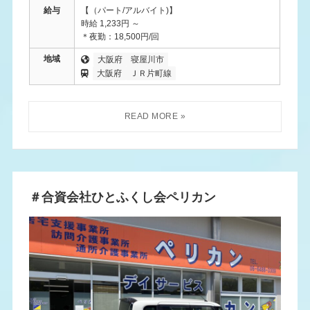
給与
【（パート/アルバイト)】
時給 1,233円 ～
＊夜勤：18,500円/回
地域
大阪府
寝屋川市
大阪府
ＪＲ片町線
＃合資会社ひとふくし会ペリカン